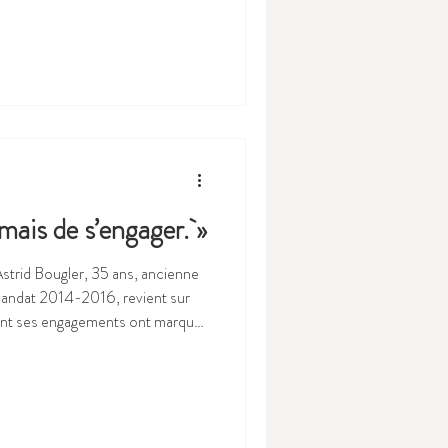
er et de promouvoir la
jeunes à la décision publique en
ncrè
mais de s’engager. »
Astrid Bougler, 35 ans, ancienne
ndat 2014-2016, revient sur
nt ses engagements ont marqué
u cœur de
qu’AESH, accompagnante d’élèves
ôt, son parcours a été marqué par
 pour les aut