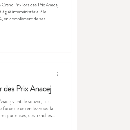
le Grand Prix lors des Prix Anacej
égué interministériel à la
4, en complément de ses
 la DJEPVA (Direction de la
e et de la vie associative). Dans
versalité, d’efficacité, de
flexions au niveau de l’Etat
s de l’action publ
r des Prix Anacej
nacej vient de s'ouvrir, il est
 la force de ce rendez‑vous: la
tures porteuses, des tranches
 impliqués mais également des