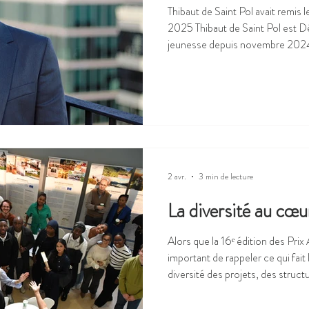
Thibaut de Saint Pol avait remis 
2025 Thibaut de Saint Pol est Dél
jeunesse depuis novembre 202
responsabilités de Directeur de
jeunesse, de l’éducation populair
cet échange il nous parle de trans
participation des jeunes… Des ré
éclairantes pour tous les échelon
2 avr.
3 min de lecture
La diversité au cœu
Alors que la 16ᵉ édition des Prix A
important de rappeler ce qui fait
diversité des projets, des struc
d’âge des enfants et des jeunes
thématiques abordées. Des Prix ouverts à tous Depuis 2011, ces