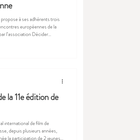
enne
propose à ses adhérents trois
Rencontres européennes de la
par l’association Décider
dhérents éliront pour trois ans
administration dans le collège
nes, collectivités sui generis et
bres), dan
e la 11e édition de
l international de film de
se, depuis plusieurs années,
e la participation de 2 jeunes