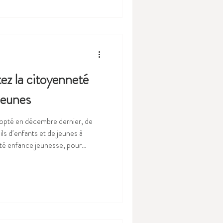
rer en deux temps. 27 juin :
arer l’élection
 la citoyenneté
jeunes
opté en décembre dernier, de
ls d’enfants et de jeunes à
té enfance jeunesse, pour
on et de son champs
 une campagne de communication
ants et des jeunes dans la
pas seulement considérés comme