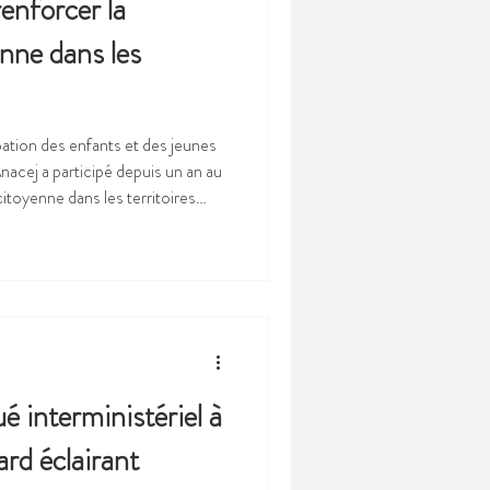
renforcer la
enne dans les
pation des enfants et des jeunes
Anacej a participé depuis un an au
citoyenne dans les territoires
emble et wpd France avec de
e la participation et
des communes, leur population
tionale ma
é interministériel à
ard éclairant