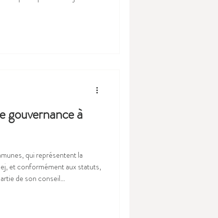
du festival. Pour cette 11e
mai 2026 à La Rochelle, ce sont
ont eu la chance de participer au
 a été animé par la chargée de
compagnée d’Ophéli
le gouvernance à
mmunes, qui représentent la
cej, et conformément aux statuts,
artie de son conseil
 communes et intercommunalités,
individuels) ainsi que son bureau
importante pour les enjeux