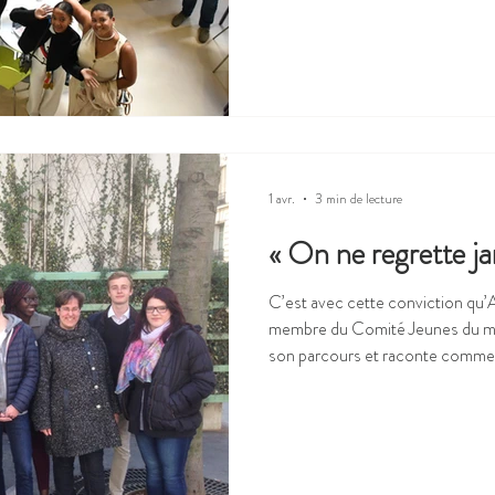
Prix ont pour objectif de valoris
participation des enfants et des 
récompensant leurs actions co
1 avr.
3 min de lecture
« On ne regrette ja
C’est avec cette conviction qu’
membre du Comité Jeunes du ma
son parcours et raconte comme
sa vie personnelle et professionnelle. Un engagement a
son parcours personnel Aujourd’hui, Astrid travaille dans
l’Éducation nationale en tant 
en situation de handicap. Très t
l’engagement et la volonté d’agir