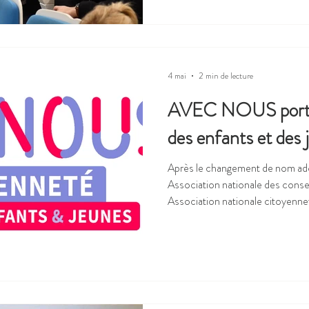
d’enfance et de jeunesse qui va s’opé
une AG pour se connaître et prép
4 mai
2 min de lecture
AVEC NOUS portez
des enfants et des 
Après le changement de nom ad
Association nationale des consei
Association nationale citoyenne
traduire l’évolution de son acti
d’intervention, l’Anacej lance
pour promouvoir la place des enf
société. Les enfants et les jeunes ont des droits, demandent à
être pris en considération et 
les adu