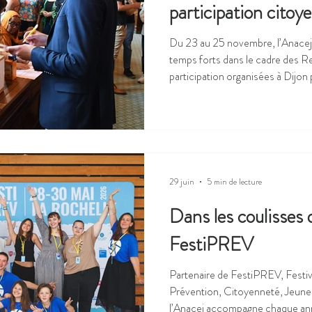
participation citoy
Du 23 au 25 novembre, l’Anacej 
temps forts dans le cadre des 
participation organisées à Dijon 
ensemble. Une assemblée générale élective Lundi 23 novembre à
10h en assemblée générale, les a
leurs représentants au conseil d’
des collectivités (pour les commu
intercommunalités, soit 21 mem
29 juin
5 min de lecture
Dans les coulisses d
FestiPREV
Partenaire de FestiPREV, Festiva
Prévention, Citoyenneté, Jeunes
l’Anacej accompagne chaque anné