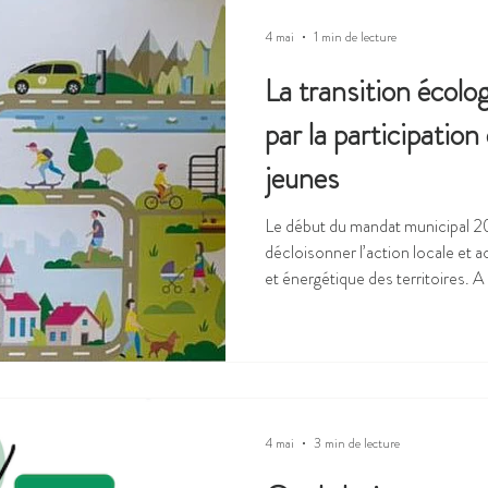
4 mai
1 min de lecture
La transition écolo
par la participation
jeunes
Le début du mandat municipal 2
décloisonner l’action locale et a
et énergétique des territoires. A
contribué avec ses partenaire E
acteurs* à la conception d’un ou
aider les maires nouvellement él
politiques en faveur de la transit
Les Cartes en main se distinguen
4 mai
3 min de lecture