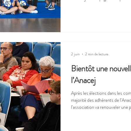
du Comité Jeunes au Jury Jeunes 
édition, organisée du 27 au 30 
Iris Benoit et Brandon Paon qui 
Jury Jeunes. Cette année le Jury
communication de l'Anacej, ac
2 juin
2 min de lecture
Bientôt une nouvel
l’Anacej
Après les élections dans les co
majorité des adhérents de l’Ana
l’association va renouveler une p
d'administration (collèges des
des associations, des adhérents 
et son président. Une échéance 