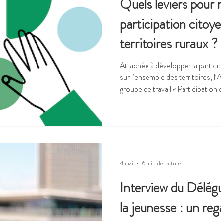
Quels leviers pour 
participation citoy
territoires ruraux ?
Attachée à développer la partici
sur l’ensemble des territoires, l’
groupe de travail « Participation 
ruraux » animé par Décider ens
nombreux intervenants, acteurs d
collectivités. Les territoires ruraux ne regroupent que 33% de la
population française mais 88% 
est plus âgée que la moyenne na
4 mai
6 min de lecture
Interview du Délégu
la jeunesse : un reg