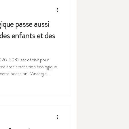
gique passe aussi
 des enfants et des
026-2032 est décisif pour
ccélérer la transition écologique
 cette occasion, l’Anacej a
DF, les EcoMaires et d’autres
til pratique “Cartes en main” pour
us ou réélus à structurer des
ion par une vision transversale.
t par