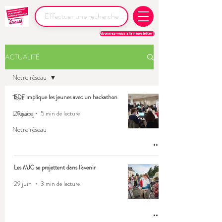
Abonnez-vous à la newsletter !
ACTUALITÉ
Notre réseau
Tout
EDF implique les jeunes avec un hackathon
L'Anacej
29 juin
5 min de lecture
Notre réseau
Les MJC se projettent dans l’avenir
29 juin
3 min de lecture