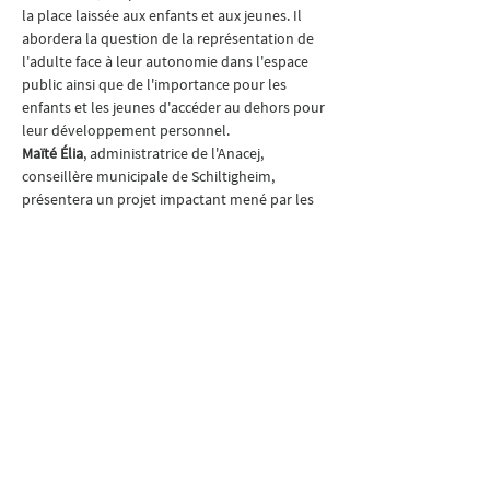
la place laissée aux enfants et aux jeunes. Il 
abordera la question de la représentation de 
l'adulte face à leur autonomie dans l'espace 
public ainsi que de l'importance pour les 
enfants et les jeunes d'accéder au dehors pour 
leur développement personnel.
Maïté Élia
, administratrice de l'Anacej, 
conseillère municipale de Schiltigheim, 
présentera un projet impactant mené par les 
jeunes Schilikois·e·s, permettant plus de place 
aux enfants et aux jeunes dans l'espace public.
Benjamin Gentils
, co-fondateur de la Fabrique 
des communs pédagogiques et engagé dans 
le mouvement école dehors, développera sur 
l'enjeu de la classe dehors en soulignant 
l'importance de l'aménagement du territoire 
et le rôle central de la participation des 
enfants et des jeunes sur ces questions.
Ce qui nous engage