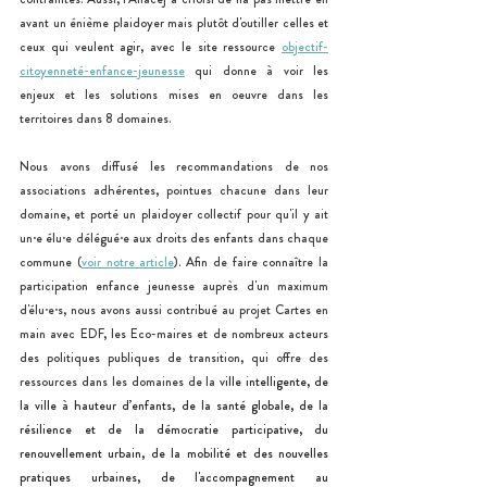
avant un énième plaidoyer mais plutôt d'outiller celles et 
ceux qui veulent agir, avec le site ressource 
objectif-
citoyenneté-enfance-jeunesse
 qui donne à voir les 
enjeux et les solutions mises en oeuvre dans les 
territoires dans 8 domaines. 
Nous avons diffusé les recommandations de nos 
associations adhérentes, pointues chacune dans leur 
domaine, et porté un plaidoyer collectif pour qu'il y ait 
un·e élu·e délégué·e aux droits des enfants dans chaque 
commune (
voir notre article
). Afin de faire connaître la 
participation enfance jeunesse auprès d'un maximum 
d'élu·e·s, nous avons aussi contribué au projet Cartes en 
main avec EDF, les Eco-maires et de nombreux acteurs 
des politiques publiques de transition, qui offre des 
ressources dans les domaines de la v
ille intelligente, de 
la ville à hauteur d’enfants, de la santé globale, de la 
résilience et de la démocratie participative, du 
renouvellement urbain, de la mobilité et des nouvelles 
pratiques urbaines, de l'accompagnement au 