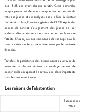
l’IFOP un observatoire consistant en un sondage auprès 
des 18-25 ans avant chaque scrutin. Cette démarche 
unique permettait de mieux comprendre les ressorts du 
vote des jeunes et est analysée dans le livre 
La fracture
de Frédéric Dabi, Directeur général de l’IFOP. Après des 
années de constat d’éloignement des jeunes de leur 
« devoir démocratique » sans pour autant en faire une 
fatalité, l’Anacej n’a pas commandé de sondage pour le 
scrutin cette année, choix motivé aussi par le contexte 
financier.
Toutefois, la persistance des déterminants du vote, ou du 
non-vote, à chaque édition du sondage permet de 
penser qu’ils occuperont à nouveau une place importante 
dans les semaines à venir.
Les raisons de l'abstention
Européennes 
2024