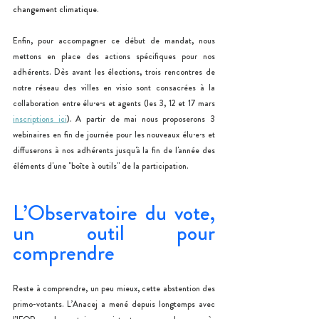
changement climatique.
Enfin, pour accompagner ce début de mandat, nous 
mettons en place des actions spécifiques pour nos 
adhérents. Dès avant les élections, trois rencontres de 
notre réseau des villes en visio sont consacrées à la 
collaboration entre élu·e·s et agents (les 3, 12 et 17 mars 
inscriptions ici
). A partir de mai nous proposerons 3 
webinaires en fin de journée pour les nouveaux élu·e·s et 
diffuserons à nos adhérents jusqu'à la fin de l'année des 
éléments d'une "boîte à outils" de la participation.
L’Observatoire du vote, 
un outil pour 
comprendre
Reste à comprendre, un peu mieux, cette abstention des 
primo-votants. L’Anacej a mené depuis longtemps avec 