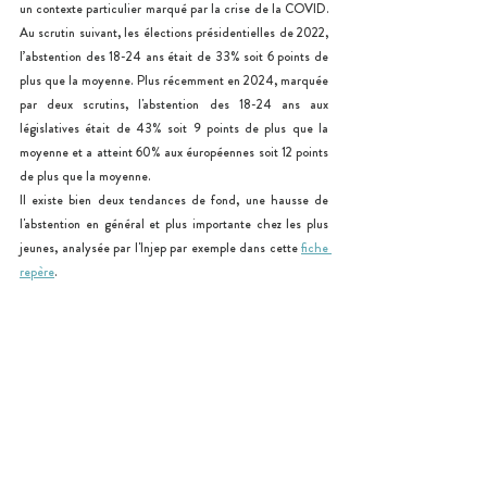
un contexte particulier marqué par la crise de la COVID. 
Au scrutin suivant, les élections présidentielles de 2022, 
l’abstention des 18-24 ans était de 33% soit 6 points de 
plus que la moyenne. Plus récemment en 2024, marquée 
par deux scrutins, l'abstention des 18-24 ans aux 
législatives était de 43% soit 9 points de plus que la 
moyenne et a atteint 60% aux éuropéennes soit 12 points 
de plus que la moyenne.
Il existe bien deux tendances de fond, une hausse de 
l'abstention en général et plus importante chez les plus 
jeunes, analysée par l'Injep par exemple dans cette 
fiche 
repère
.