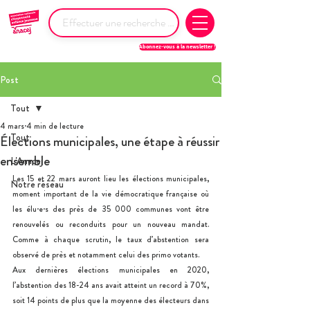
Abonnez-vous à la newsletter !
Post
Tout
4 mars
4 min de lecture
Tout
Élections municipales, une étape à réussir
ensemble
L'Anacej
Les 15 et 22 mars auront lieu les élections municipales, 
Notre réseau
moment important de la vie démocratique française où 
les élu·e·s des près de 35 000 communes vont être 
renouvelés ou reconduits pour un nouveau mandat. 
Comme à chaque scrutin, le taux d’abstention sera 
observé de près et notamment celui des primo votants.
Aux dernières élections municipales en 2020, 
l’abstention des 18-24 ans avait atteint un record à 70%, 
soit 14 points de plus que la moyenne des électeurs dans 