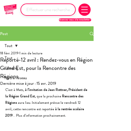
Abonnez-vous à la newsletter !
Post
Tout
18 févr. 2019
1 min de lecture
Tout
Reporté-12 avril : Rendez-vous en Région
Grand Est, pour la Rencontre des
L'Anacej
Régions
Notre réseau
Dernière mise à jour :
15 avr. 2019
C’est à Metz, 
à l’invitation de Jean Rottner, Président de 
la Région Grand Est
, que la prochaine 
Rencontre des 
Régions 
aura lieu. Initialement prévue le vendredi 12 
avril, cette rencontre est reportée 
à la rentrée scolaire 
2019
… Plus d’information prochainement.