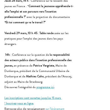
Jeudi 28 mars, 14 h
 : Conférence sur le ressenti des 
jeunes en France : “
Comment la jeunesse appréhende-t-
elle l’emploi et son parcours vers l’insertion 
professionnelle ?” 
avec la projection du documentaire 
“Et toi comment ça va le travail ?”
Vendredi 29 mars, 10 h 45
 : 
Table ronde 
axée sur les 
pratiques pour l’emploi des jeunes dans les pays 
étrangers.
 14h
 : Conférence sur la question de 
la responsabilité 
des acteurs publics dans l’insertion professionnelle des 
jeunes,
 en présence de 
Patrice Vergriete
, Maire de 
Dunkerque, président de la Communauté Urbaine de 
Dunkerque et de 
Mathieu Cahn
, président de l’Anacej, 
adjoint au Maire de Strasbourg.
Découvrez l’intégralité du 
programme ici
.
Les inscriptions sont ouvertes jusqu’au 15 mars 
! Inscrivez-vous en ligne
.
Retrouvez plus de renseignement 
sur l’évènement 