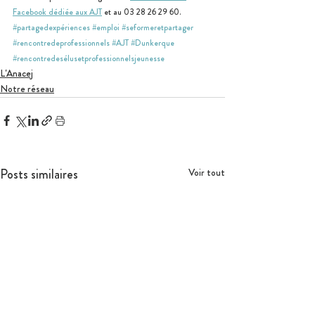
Facebook dédiée aux AJT
et au 03 28 26 29 60.
#partagedexpériences
#emploi
#seformeretpartager
#rencontredeprofessionnels
#AJT
#Dunkerque
#rencontredesélusetprofessionnelsjeunesse
L'Anacej
Notre réseau
Posts similaires
Voir tout