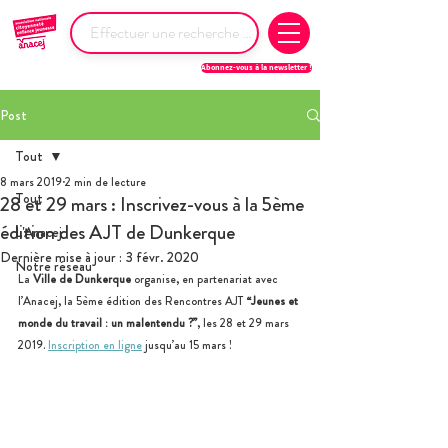
Abonnez-vous à la newsletter !
Post
Tout
8 mars 2019
2 min de lecture
Tout
28 et 29 mars : Inscrivez-vous à la 5ème
édition des AJT de Dunkerque
L'Anacej
Dernière mise à jour :
3 févr. 2020
Notre réseau
La
 Ville de Dunkerque 
organise, en partenariat avec 
l’Anacej, la 5ème édition des Rencontres AJT
 “Jeunes et 
monde du travail : un malentendu ?”
, les 28 et 29 mars 
2019. 
Inscription en ligne
 jusqu’au 15 mars !