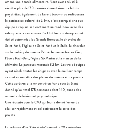
amené une denrée alimentaire. Nous avons réussi à 
récolter plus de 170 denrées alimentaires. Le but du 
projet était également de faire découvrir ou redécouvrir 
le patrimoine culturel de Liévin, c‘est pourquoi chaque 
équipe a reçu un sac contenant un road-book avec des 
rubriques « le saviez-vous ? ». Huit lieux historiques ont 
été sélectionnés : les Grands Bureaux, le chevalet de 
Saint-Amé, l’église de Saint-Amé et la Stèle, le chevalet 
sur le parking du cinéma Pathé, le centre Arc en Ciel, 
l’école Paul-Bert, l’église St-Martin et la maison de la 
Mémoire. Le parcours mesurait 3,2 km. Les trois équipes 
ayant résolu toutes les énigmes avec le meilleur temps 
se sont vu remettre des places de cinéma et de piscine.
Cette après-midi a rencontré un franc succès étant 
donné qu’au total 175 personnes dont 140 jeunes des 
accueils de loisirs ont pu y participer.
Une réussite pour le CMJ qui leur a donné l’envie de 
réaliser rapidement et collectivement la suite des 
projets ! 
La création d’un "City stade" baptisé le 20 septembre 