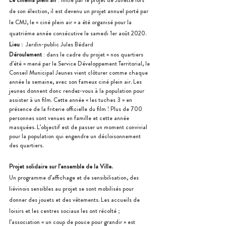
Le cinéma plein air
 : initié par le projet de Juliette lors 
de son élection, il est devenu un projet annuel porté par 
le CMJ, le « ciné plein air » a été organisé pour la 
quatrième année consécutive le samedi 1er août 2020.
Lieu :  
Jardin-public Jules Bédard
Déroulement
 : dans le cadre du projet « nos quartiers 
d’été » mené par le Service Développement Territorial, le 
Conseil Municipal Jeunes vient clôturer comme chaque 
année la semaine, avec son fameux ciné plein air. Les 
jeunes donnent donc rendez-vous à la population pour 
assister à un film. Cette année « les tuches 3 » en 
présence de la friterie officielle du film ! Plus de 700 
personnes sont venues en famille et cette année 
masquées. L’objectif est de passer un moment convivial 
pour la population qui engendre un décloisonnement 
des quartiers.
Projet solidaire sur l’ensemble de la Ville.
Un programme d’affichage et de sensibilisation, des 
liévinois sensibles au projet se sont mobilisés pour 
donner des jouets et des vêtements. Les accueils de 
loisirs et les centres sociaux les ont récolté ; 
l’association « un coup de pouce pour grandir » est 