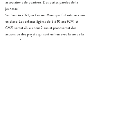
associations de quartiers. Des portes paroles de la 
jeunesse ! 
Sur l’année 2021, un Conseil Municipal Enfants sera mis 
en place. Les enfants âgé.e.s de 8 à 10 ans (CM1 et 
CM2) seront élu.e.s pour 2 ans et proposeront des 
actions ou des projets qui sont en lien avec la vie de la 
commune."
Tel que le CMJ, l’enfant qui souhaite être candidat aux 
élections doit transmettre son dossier de candidature 
avant le début de la campagne électorale. Cependant la 
fiche de candidature sera différente, l’enfant devra 
cochez une thématique : exemple environnement, sport, 
éco-citoyenneté,… 
Le Conseil Municipal des Enfants fonctionnera donc en 
commissions thématiques de travail. 
Sera voté ensuite les actions à mettre en œuvre durant 
le mandat en lien avec les écoles, les parents, le 
quartier, le réseau associatif,…