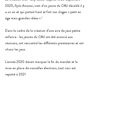
2020, Ilyès Ainaoui, nom d'un jeune du CMJ décédé il y 
a un an et qui portait haut et fort son slogan « petit en 
âge mais grandes idées » !
Dans le cadre de la création d’une aire de jeux petite 
enfance : les jeunes du CMJ ont été associé aux 
réunions, ont rencontré les différents prestataires et ont 
choisi les jeux.
L'année 2020 devait marquer la fin du mandat et la 
mise en place de nouvelles élections, tout ceci est 
reporté à 2021. 