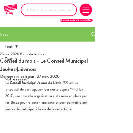
Abonnez-vous à la newsletter !
Post
Tout
25 nov. 2020
6 min de lecture
Tout
Conseil du mois - Le Conseil Municipal
Jeunes Liévinois
L'Anacej
Dernière mise à jour :
27 nov. 2020
Notre réseau
Le 
Conseil Municipal Jeunes de Liévin
 (62) est un 
dispositif de participation qui existe depuis 1990. En 
2017, une nouvelle organisation a été mise en place par 
les élu.e.s pour relancer l'instance et pour 
permettre aux 
jeunes de participer à la vie de la collectivité.