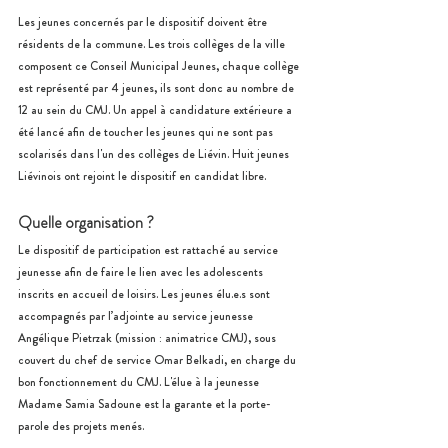
Les jeunes concernés par le dispositif doivent être 
résidents de la commune. Les trois collèges de la ville 
composent ce Conseil Municipal Jeunes, chaque collège 
est représenté par 4 jeunes, ils sont donc au nombre de 
12 au sein du CMJ. Un appel à candidature extérieure a 
été lancé afin de toucher les jeunes qui ne sont pas 
scolarisés dans l'un des collèges de Liévin. Huit jeunes 
Liévinois ont rejoint le dispositif en candidat libre.
Quelle organisation ?
Le dispositif de participation est rattaché au service 
jeunesse afin de faire le lien avec les adolescents 
inscrits en accueil de loisirs. Les jeunes élu.e.s sont 
accompagnés par l’adjointe au service jeunesse 
Angélique Pietrzak (mission : animatrice CMJ), sous 
couvert du chef de service Omar Belkadi, en charge du 
bon fonctionnement du CMJ. L'élue à la jeunesse 
Madame Samia Sadoune est la garante et la porte-
parole des projets menés.