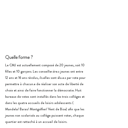
Quelle forme ?
Le CMJ est actuellement composé de 20 jeunes, soit 10 
filles et 10 garçons. Les conseiller.ère.s jeunes ont entre 
12 ans et 16 ans révolus, ils.elles sont élu.e.s par vote pour 
permettre à chacun.e de réaliser son acte de liberté de 
choix et ainsi de faire fonctionner la démocratie. Huit 
bureaux de votes sont installés dans les trois collèges et 
dans les quatre accueils de loisirs adolescents ( 
Mandela/ Baras/ Montgolfier/ Vent de Bise) afin que les 
jeunes non scolarisés au collège puissent voter, chaque 
quartier est rattaché à un accueil de loisirs. 