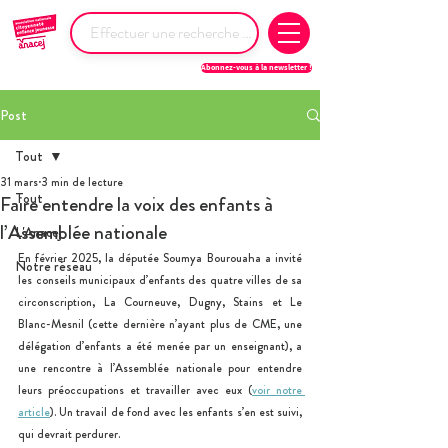
Abonnez-vous à la newsletter !
Post
Tout
31 mars
3 min de lecture
Tout
Faire entendre la voix des enfants à
l’Assemblée nationale
L'Anacej
En février 2025, la députée Soumya Bourouaha a invité 
Notre réseau
les conseils municipaux d’enfants des quatre villes de sa 
circonscription, La Courneuve, Dugny, Stains et Le 
Blanc-Mesnil (cette dernière n’ayant plus de CME, une 
délégation d’enfants a été menée par un enseignant), a 
une rencontre à l’Assemblée nationale pour entendre 
leurs préoccupations et travailler avec eux (
voir notre 
article
). Un travail de fond avec les enfants s’en est suivi, 
qui devrait perdurer.