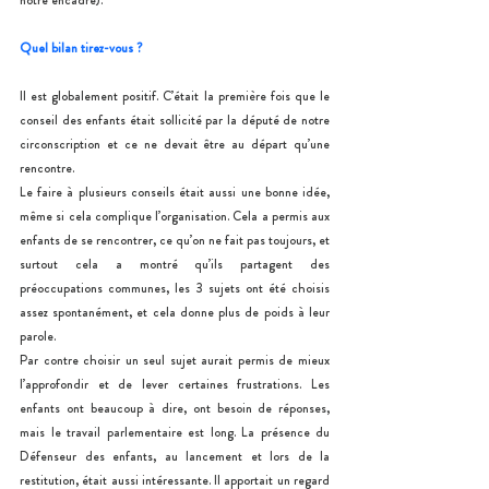
notre encadré).
Quel bilan tirez-vous ?
Il est globalement positif. C’était la première fois que le 
conseil des enfants était sollicité par la député de notre 
circonscription et ce ne devait être au départ qu’une 
rencontre.
Le faire à plusieurs conseils était aussi une bonne idée, 
même si cela complique l’organisation. Cela a permis aux 
enfants de se rencontrer, ce qu’on ne fait pas toujours, et 
surtout cela a montré qu’ils partagent des 
préoccupations communes, les 3 sujets ont été choisis 
assez spontanément, et cela donne plus de poids à leur 
parole.
Par contre choisir un seul sujet aurait permis de mieux 
l’approfondir et de lever certaines frustrations. Les 
enfants ont beaucoup à dire, ont besoin de réponses, 
mais le travail parlementaire est long. La présence du 
Défenseur des enfants, au lancement et lors de la 
restitution, était aussi intéressante. Il apportait un regard 