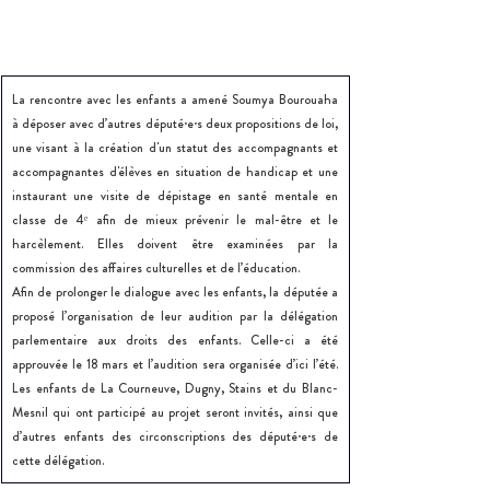
La rencontre avec les enfants a amené Soumya Bourouaha 
à déposer avec d’autres député·e·s deux propositions de loi, 
une visant à la création d'un statut des accompagnants et 
accompagnantes d'élèves en situation de handicap et une 
instaurant une visite de dépistage en santé mentale en 
classe de 4ᵉ afin de mieux prévenir le mal-être et le 
harcèlement. Elles doivent être examinées par la 
commission des affaires culturelles et de l’éducation.
Afin de prolonger le dialogue avec les enfants, la députée a 
proposé l’organisation de leur audition par la délégation 
parlementaire aux droits des enfants. Celle-ci a été 
approuvée le 18 mars et l’audition sera organisée d’ici l’été. 
Les enfants de La Courneuve, Dugny, Stains et du Blanc-
Mesnil qui ont participé au projet seront invités, ainsi que 
d’autres enfants des circonscriptions des député·e·s de 
cette délégation.