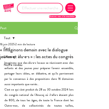
Abonnez-vous à la newsletter !
Post
Tout
16 juin 2025
2 min de lecture
Tout
« Imaginons demain avec le dialogue
jeunes et élu·e·s » : les actes du congrès
L'Anacej
Imaginons que des élu·e·s locaux se réunissent avec des 
Notre réseau
enfants et des jeunes pour préparer l'avenir ensemble, 
partager leurs idées, en débattre, et qu'ils parviennent 
par le consensus à des propositions dans 16 domaines 
aussi importants que variés…
C'est ce qui s'est produit du 28 au 30 octobre 2024 lors 
du congrès national de l'Anacej où il·elle·s étaient plus 
de 800, de tous les âges, de toute la France dont les 
Outre-mer, de collectivités de toutes tailles, 