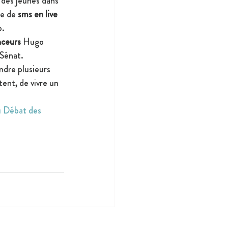
 des jeunes dans 
e de 
sms en live
o.
nceurs
 Hugo 
 Sénat.
ndre plusieurs 
tent, de vivre un 
u Débat des 