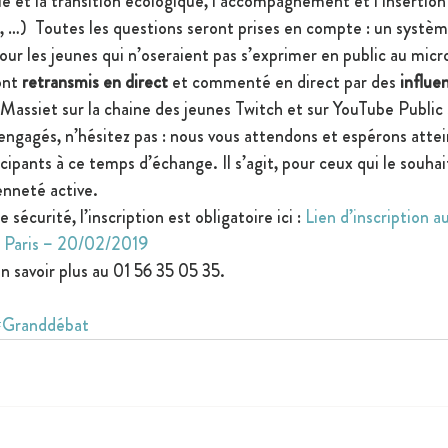
ie et la transition écologique, l’accompagnement et l’insertion
es, …)  Toutes les questions seront prises en compte : un systèm
our les jeunes qui n’oseraient pas s’exprimer en public au micr
ont
 retransmis en direct 
et commenté en direct par des
 influe
Massiet sur la chaine des jeunes Twitch et sur YouTube Public
engagés, n’hésitez pas : nous vous attendons et espérons attei
cipants à ce temps d’échange. Il s’agit, pour ceux qui le souhai
nneté active.
 sécurité, l’inscription est obligatoire ici : 
Lien d’inscription a
 Paris – 20/02/2019
 savoir plus au 01 56 35 05 35. 
#Granddébat