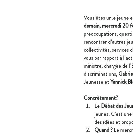
Vous êtes un.e jeune 
demain, mercredi 20 fé
préoccupations, questio
rencontrer d’autres je
collectivités, services
vous par rapport à l’actu
ministre, chargée de l
discriminations, 
Gabrie
Jeunesse et 
Yannick Bl
Concrètement?
Le 
Débat des Jeu
jeunes. C’est une
des idées et propo
Quand ? 
Le mercr