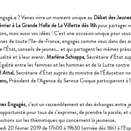
engagé.e ? Venez vivre un moment unique au 
Débat des Jeunes
vrier à La Grande Halle de La Villette dès 16h
 pour partager v
ns, mais aussi vos idées ! C’est une occasion unique pour vous 
unes de toute l’Ile-de-France, engagés comme vous dans des as
 de l’État, conseils de jeunes… et qui partagent les mêmes pré
alité et à leur avenir. 
Marlène Schiappa
, Secrétaire d’État au
’Égalité entre les femmes et les hommes et de la Lutte contre 
l Attal
, Secrétaire d’État auprès du ministre de l’Éducation nat
anc,
 Président de l’Agence du Service Civique participeront à 
nes Engagés
, c’est un rassemblement et des échanges entre je
 opportunité pour tous de s’exprimer, de prendre la parole, et
sitions sur les thématiques qui concernent la jeunesse.
edi 20 février 2019 de 17h00 à 19h30 (arrivée dès 16h) à l’Esp