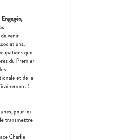
 Engagés, 
os 
de venir 
sociations, 
occupations que 
près du Premier 
les 
ionale et de la 
l’évènement !
unes, pour les 
 de transmettre 
ace Charlie 