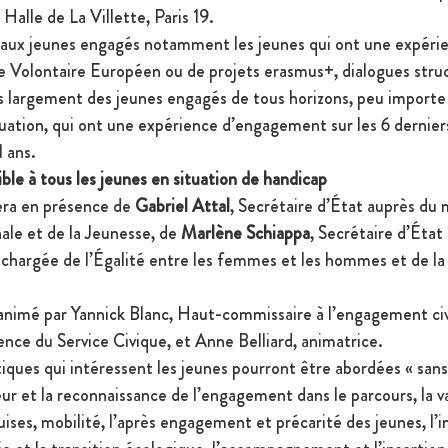
Halle de La Villette, Paris 19.
 aux jeunes engagés notamment les jeunes qui ont une expérie
ce Volontaire Européen ou de projets erasmus+, dialogues struc
s largement des jeunes engagés de tous horizons, peu importe 
situation, qui ont une expérience d’engagement sur les 6 dernier
1 ans.
ible à tous les jeunes en situation de handicap
ra en présence de 
Gabriel Attal
, Secrétaire d’État auprès du 
ale et de la Jeunesse, de 
Marlène Schiappa
, Secrétaire d’État
 chargée de l’Égalité entre les femmes et les hommes et de la 
animé par Yannick Blanc, Haut-commissaire à l’engagement civ
ence du Service Civique, et Anne Belliard, animatrice.
ques qui intéressent les jeunes pourront être abordées « sans f
leur et la reconnaissance de l’engagement dans le parcours, la va
es, mobilité, l’après engagement et précarité des jeunes, l’inc