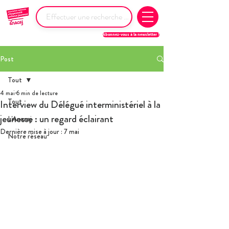
Abonnez-vous à la newsletter !
Post
Tout
4 mai
6 min de lecture
Tout
Interview du Délégué interministériel à la
jeunesse : un regard éclairant
L'Anacej
Dernière mise à jour :
7 mai
Notre réseau