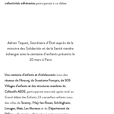
collectivités adhérentes
 participeront à ce débat.
Adrien Taquet, Secrétaire d’État auprès de la 
ministre des Solidarités et de la Santé viendra 
échanger avec la centaine d’enfants présents le 
20 mars à Paris
Une centaine d’enfants et d’adolescents
 issus des 
réseaux de l’Anacej, du Scoutisme Français, de SOS 
Villages d’enfants et des structures membres du 
Collectifs AEDE
, participeront mercredi après-midi au 
Grand débat des Enfants. 23 conseillers enfants issus 
des villes de 
Taverny
, l’
Haÿ-les-Roses
, 
Schiltigheim
, 
Limoges
, 
Metz
, 
Les Mureaux
 et du 
Département de 
l’Allier
, collectivités adhérentes à notre association, 