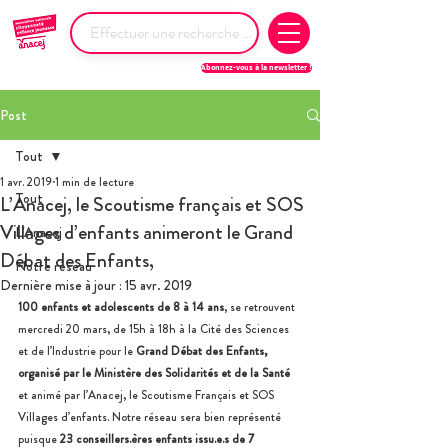
Abonnez-vous à la newsletter !
Post
Tout
1 avr. 2019
1 min de lecture
Tout
L’Anacej, le Scoutisme français et SOS
Villages d’enfants animeront le Grand
L'Anacej
Débat des Enfants,
Notre réseau
Dernière mise à jour :
15 avr. 2019
100 enfants et adolescents de 8 à 14 ans
, se retrouvent 
mercredi 20 mars, de 15h à 18h à la Cité des Sciences 
et de l’Industrie pour le 
Grand Débat des Enfants, 
organisé par le Ministère des Solidarités et de la Santé
et animé par l’Anacej, le Scoutisme Français et SOS 
Villages d’enfants. Notre réseau sera bien représenté 
puisque 
23 conseillers.ères enfants issu.e.s de 7 