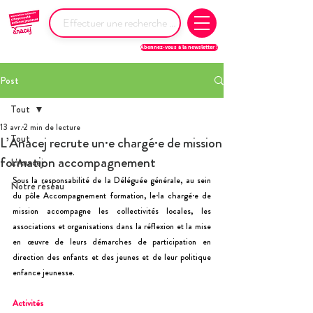
Abonnez-vous à la newsletter !
Post
Tout
13 avr.
2 min de lecture
Tout
L’Anacej recrute un·e chargé·e de mission
formation accompagnement
L'Anacej
Sous la responsabilité de la Déléguée générale, au sein 
Notre réseau
du pôle Accompagnement formation, le·la chargé·e de 
mission accompagne les collectivités locales, les 
associations et organisations dans la réflexion et la mise 
en œuvre de leurs démarches de participation en 
direction des enfants et des jeunes et de leur politique 
enfance jeunesse.
Activités