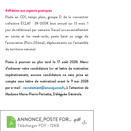
Adhésion aux aspects pratiques 
Poste en CDI, temps plein, groupe D de la convention 
collective ÉCLAT : 38 000K brut annuel sur 13 mois. 1 
jour de télétravail par semaine. Travail occasionnellement 
en soirée et les week-ends, poste basé au siège de 
l’association (Paris 20ème), déplacements sur l’ensemble 
du territoire national.
Poste à pourvoir au plus tard le 17 août 2026.
Merci 
d’adresser votre candidature (cv et lettre de motivation 
impérativement, aucune candidature ne sera prise en 
compte sans lettre de motivation) avant le 9 mai 2026 
par e-mail : 
recrutement@anacej.asso.fr
,
à l’attention de 
Madame Marie-Pierre Pernette, Déléguée Générale.
ANNONCE_POSTE FORMATION ACCOMPAGNEMENT
.pdf
Télécharger PDF • 72KB