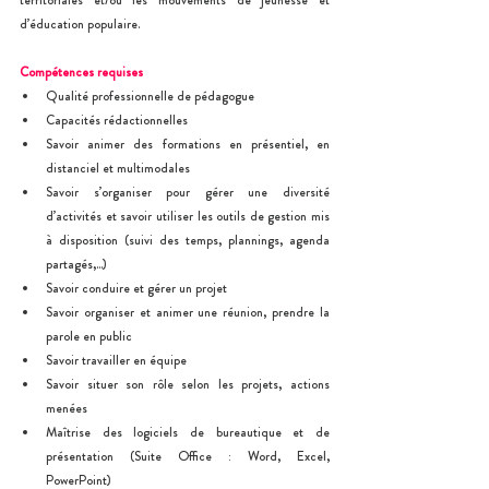
territoriales et/ou les mouvements de jeunesse et 
d’éducation populaire.
Compétences requises
Qualité professionnelle de pédagogue
Capacités rédactionnelles
Savoir animer des formations en présentiel, en 
distanciel et multimodales
Savoir s’organiser pour gérer une diversité 
d’activités et savoir utiliser les outils de gestion mis 
à disposition (suivi des temps, plannings, agenda 
partagés,...)
Savoir conduire et gérer un projet
Savoir organiser et animer une réunion, prendre la 
parole en public
Savoir travailler en équipe
Savoir situer son rôle selon les projets, actions 
menées
Maîtrise des logiciels de bureautique et de 
présentation (Suite Office : Word, Excel, 
PowerPoint)