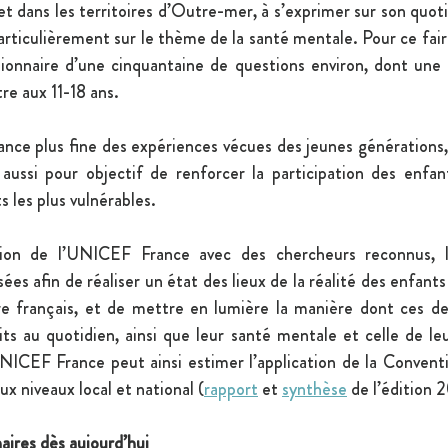
t dans les territoires d’Outre-mer, à s’exprimer sur son quotid
articulièrement sur le thème de la santé mentale. Pour ce faire,
ionnaire d’une cinquantaine de questions environ, dont une p
re aux 11-18 ans.
ance plus fine des expériences vécues des jeunes générations,
aussi pour objectif de renforcer la participation des enfant
les plus vulnérables.
tion de l’UNICEF France avec des chercheurs reconnus, l
ées afin de réaliser un état des lieux de la réalité des enfants
re français, et de mettre en lumière la manière dont ces der
its au quotidien, ainsi que leur santé mentale et celle de leu
NICEF France peut ainsi estimer l’application de la Conventi
ux niveaux local et national (
rapport
 et 
synthèse
 de l’édition 
aires dès aujourd’hui