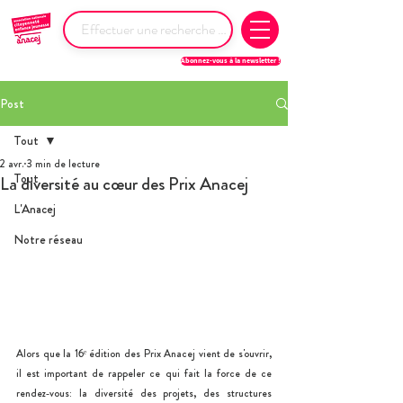
Abonnez-vous à la newsletter !
Post
Tout
2 avr.
3 min de lecture
Tout
La diversité au cœur des Prix Anacej
L'Anacej
Notre réseau
Alors que la 16ᵉ édition des Prix Anacej vient de s'ouvrir, 
il est important de rappeler ce qui fait la force de ce 
rendez‑vous: la diversité des projets, des structures 