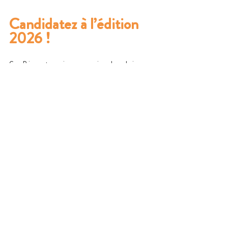
Candidatez à l’édition 
2026 !
Ces Prix sont aussi une occasion de valoriser vos 
démarches et vos pratiques auprès d’un large public. À 
chaque édition, ils sont remis à l'occasion d'un 
événement organisé en octobre à Paris dans un lieu 
symbolique de l'exercice de la citoyenneté
. La
 cérémonie 
de remise des Prix 2025 s’est tenue à la Maison de 
l’Europe, en présence de jeunes lauréats, de leurs 
accompagnateurs, d’élus et de partenaires, avec 10 prix 
décernés par catégories et coups de cœur.  