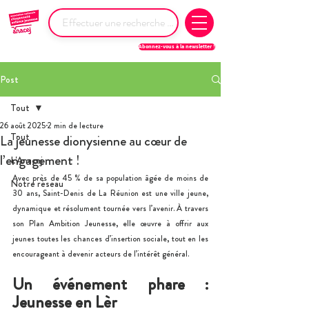
Abonnez-vous à la newsletter !
Post
Tout
26 août 2025
2 min de lecture
Tout
La jeunesse dionysienne au cœur de
l’engagement !
L'Anacej
Avec près de 45 % de sa population âgée de moins de 
Notre réseau
30 ans, Saint-Denis de La Réunion est une ville jeune, 
dynamique et résolument tournée vers l’avenir. À travers 
son Plan Ambition Jeunesse, elle œuvre à offrir aux 
jeunes toutes les chances d’insertion sociale, tout en les 
encourageant à devenir acteurs de l’intérêt général.
Un événement phare : 
Jeunesse en Lèr