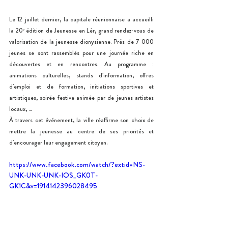
Le 12 juillet dernier, la capitale réunionnaise a accueilli 
la 20ᵉ édition de Jeunesse en Lèr, grand rendez-vous de 
valorisation de la jeunesse dionysienne. Près de 7 000 
jeunes se sont rassemblés pour une journée riche en 
découvertes et en rencontres. Au programme : 
animations culturelles, stands d’information, offres 
d’emploi et de formation, initiations sportives et 
artistiques, soirée festive animée par de jeunes artistes 
locaux, ...
À travers cet événement, la ville réaffirme son choix de 
mettre la jeunesse au centre de ses priorités et 
d’encourager leur engagement citoyen.
https://www.facebook.com/watch/?extid=NS-
UNK-UNK-UNK-IOS_GK0T-
GK1C&v=1914142396028495