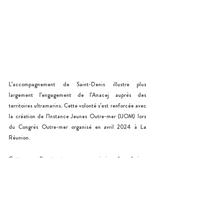
L’accompagnement de Saint-Denis illustre plus 
largement l’engagement de l’Anacej auprès des 
territoires ultramarins. Cette volonté s’est renforcée avec 
la création de l’Instance Jeunes Outre-mer (IJOM) lors 
du Congrès Outre-mer organisé en avril 2024 à La 
Réunion. 
Cette nouvelle structure a pour mission de valoriser 
l’engagement des jeunes ultramarins et de porter leur 
voix auprès des décideurs nationaux, afin de construire 
des politiques publiques plus cohérentes et adaptées 
aux réalités locales. La forme de cette instance évolue 
encore, elle se dessine avec le temps et surtout avec ses 