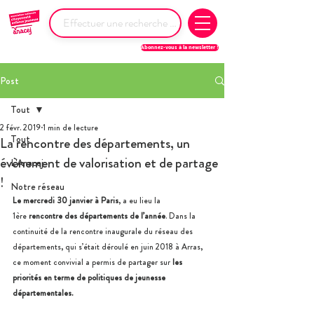
Abonnez-vous à la newsletter !
Post
Tout
2 févr. 2019
1 min de lecture
Tout
La rencontre des départements, un
évènement de valorisation et de partage
L'Anacej
!
Notre réseau
Le mercredi 30 janvier à Paris
, a eu lieu la 
1ère
 rencontre des départements de l’année
. Dans la 
continuité de la rencontre inaugurale du réseau des 
départements, qui s’était déroulé en juin 2018 à Arras, 
ce moment convivial a permis de partager sur 
les 
priorités en terme de politiques de jeunesse 
départementales.