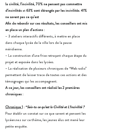
la civilité
, 
l’incivilité
, 
70% ne pensent pas commettre 
d’incivilités 
et 
63% sont dérangés par les incivilités
. 
41% 
ne savent pas ce qu’est
Afin de rebondir sur ces résultats, les conseillers ont mis 
en place un plan d’actions :
– 3 ateliers interactifs différents, à mettre en place 
dans chaque lycée de la ville lors de la pause 
méridienne.
– La construction d’une frise retraçant chaque étape du 
projet et exposée dans les lycées.
– La réalisation de plusieurs chroniques de “Web radio” 
permettant de laisser trace de toutes ces actions et des 
témoignages qui les accompagnent.
A ce jour, les conseillers ont réalisé les 2 premières 
chroniques :
Chronique 1
 : “
Sais-tu ce qu’est la Civilité et L’Incivilité ?
Pour établir un constat sur ce que savent et pensent les 
lycéen.ne.s sur ce thème, les jeunes élus ont mené leur 
petite enquête. 