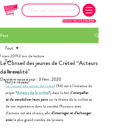
Abonnez-vous à la newsletter !
Post
Tout
1 mars 2019
2 min de lecture
Tout
Le Conseil des jeunes de Créteil “Acteurs
de la civilité”
L'Anacej
Dernière mise à jour :
3 févr. 2020
Notre réseau
Le Conseil des jeunes de Créteil
 (94) est à l’initiative du 
projet 
“
Acteurs de la civilité
“, 
dans le but d’
interpeller 
et de sensibiliser leurs pairs
 sur le thème de la civilité et 
de son importance dans la société. Plusieurs axes 
d’actions ont été choisis, afin 
d’interroger et d’échanger 
avec 
le plus grand nombre de lycéens.