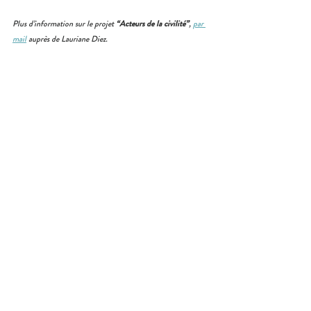
Plus d’information sur le projet 
“Acteurs de la civilité”
, 
par 
mail
 auprès de Lauriane Diez.
Notre réseau
L'Anacej
Posts similaires
Voir tout