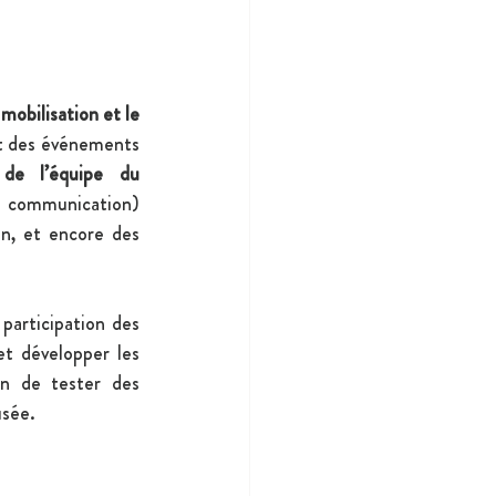
 
mobilisation et le 
t des événements 
 de l’équipe du 
et communication) 
pour animer le Comité et intégrer les jeunes dans les projets dès leur conception, et encore des 
participation des 
et développer les 
n de tester des 
usée.