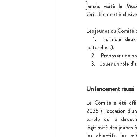
jamais visité le Mus
véritablement inclusive
Les jeunes du Comité on
    1.    Formuler deu
culturelle…).
    2.    Proposer une p
    3.    Jouer un rôle
Un lancement réussi
Le Comité a été offi
2025 à l’occasion d’un
parole de la directr
légitimité des jeunes à 
les objectifs, les m