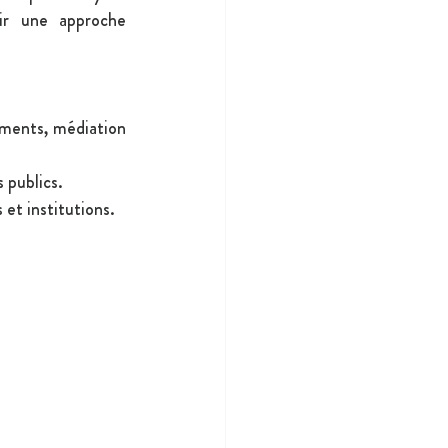
ir une approche 
ements, médiation 
s publics.
 et institutions.