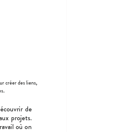
 créer des liens, 
es.
couvrir de 
x projets. 
avail où on 