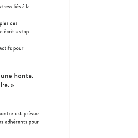
ress liés à la 
ples des 
 écrit « stop 
actifs pour 
 une honte. 
l·e. »
contre est prévue 
es adhérents pour 