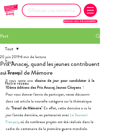
Abonnez-vous à la newsletter !
Post
Tout
20 juin 2019
6 min de lecture
Tout
Prix Anacej, quand les jeunes contribuent
au Travail de Mémoire
L'Anacej
Il vous reste une 
dizaine de jour pour candidater à la 
Notre réseau
10ème éditions des Prix Anacej Jeunes Citoyens 
 ! 
Pour vous donner l'envie de participer, venez découvrir 
dans cet article la nouvelle catégorie sur la thématique 
du 
"Travail de Mémoire"
. En effet, cette dernière a vu le 
jour l'année dernière, en partenariat avec 
Le Souvenir 
Français
, où de nombreux projets ont été réalisés dans le 
cadre du centenaire de la première guerre mondiale. 