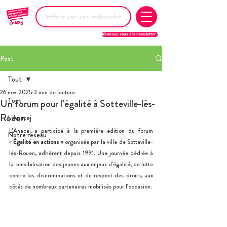
Abonnez-vous à la newsletter !
Post
Tout
26 nov. 2025
3 min de lecture
Tout
Un forum pour l’égalité à Sotteville-lès-
Rouen
L'Anacej
L’Anacej a participé à la première édition du forum 
Notre réseau
« 
Égalité en actions »
 organisée par la ville de Sotteville-
lès-Rouen, adhérent depuis 1991. Une journée dédiée à 
la sensibilisation des jeunes aux enjeux d’égalité, de lutte 
contre les discriminations et de respect des droits, aux 
côtés de nombreux partenaires mobilisés pour l’occasion.