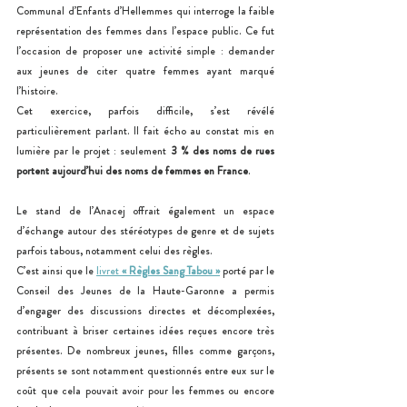
Communal d’Enfants d’Hellemmes qui interroge la faible 
représentation des femmes dans l’espace public. Ce fut 
l’occasion de proposer une activité simple : demander 
aux jeunes de citer quatre femmes ayant marqué 
l’histoire.
Cet exercice, parfois difficile, s’est révélé 
particulièrement parlant. Il fait écho au constat mis en 
lumière par le projet : seulement 
3 % des noms de rues 
portent aujourd’hui des noms de femmes en France
.
Le stand de l’Anacej offrait également un espace 
d’échange autour des stéréotypes de genre et de sujets 
parfois tabous, notamment celui des règles.
C’est ainsi que le 
livret 
« Règles Sang Tabou »
 porté par le 
Conseil des Jeunes de la Haute-Garonne a permis 
d’engager des discussions directes et décomplexées, 
contribuant à briser certaines idées reçues encore très 
présentes. De nombreux jeunes, filles comme garçons, 
présents se sont notamment questionnés entre eux sur le 
coût que cela pouvait avoir pour les femmes ou encore 