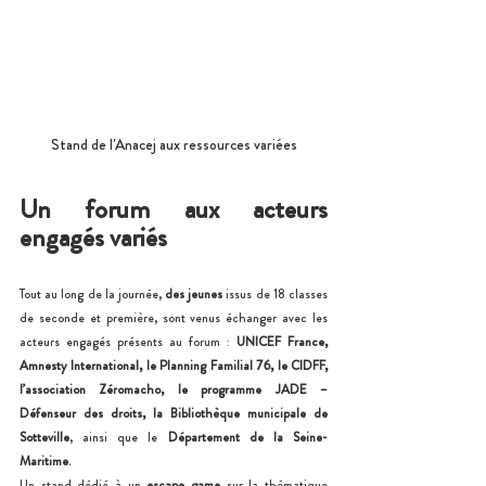
Stand de l'Anacej aux ressources variées
Un forum aux acteurs 
engagés variés 
Tout au long de la journée, 
des jeunes 
issus de 18 classes 
de seconde et première, sont venus échanger avec les 
acteurs engagés présents au forum : 
UNICEF France, 
Amnesty International, le Planning Familial 76, le CIDFF, 
l’association Zéromacho, le programme JADE – 
Défenseur des droits, la Bibliothèque municipale de 
Sotteville
, ainsi que le 
Département de la Seine-
Maritime
.
Un stand dédié à un 
escape game
 sur la thématique 