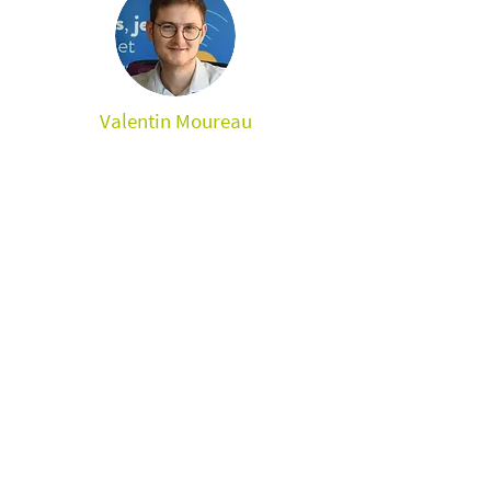
Valentin Moureau
Comptable
___
Prestataire extérieur
CSA 95
Julien Scarazzini
Chargé de formation
et animation