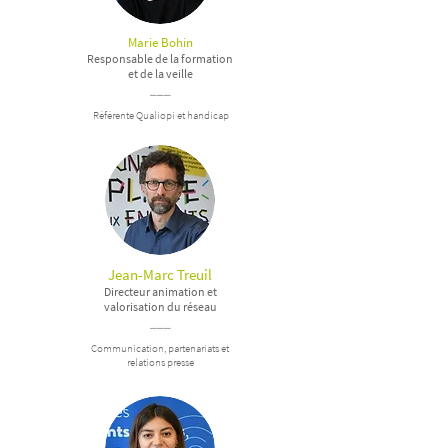
Marie Bohin
Responsable de la formation
et
de la veille
___
Référente Qualiopi et handicap
Jean-Marc Treuil
Directeur animation et
valorisation
du réseau
___
Communication, partenariats et
relations presse