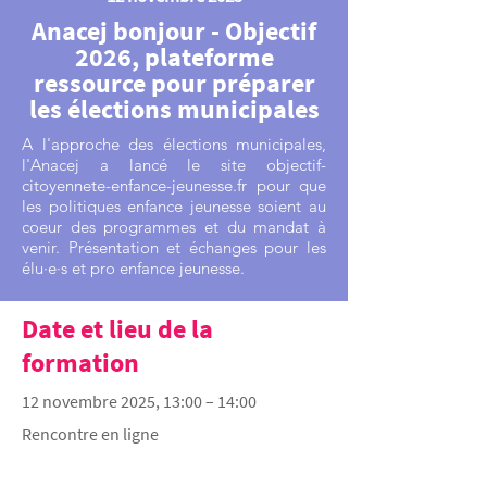
Anacej bonjour - Objectif
2026, plateforme
ressource pour préparer
les élections municipales
A l'approche des élections municipales,
l'Anacej a lancé le site objectif-
citoyennete-enfance-jeunesse.fr pour que
les politiques enfance jeunesse soient au
coeur des programmes et du mandat à
venir. Présentation et échanges pour les
élu·e·s et pro enfance jeunesse.
Date et lieu de la
formation
12 novembre 2025, 13:00 – 14:00
Rencontre en ligne