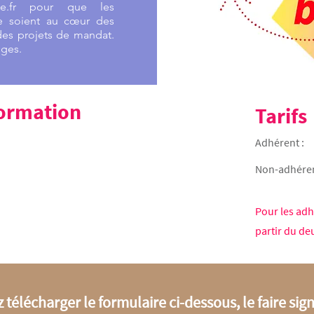
esse.fr pour que les
se soient au cœur des
es projets de mandat.
nges.
 formation
Tarifs
Adhérent :
Non-adhéren
Pour les adh
partir du de
z télécharger le formulaire ci-dessous, le faire si