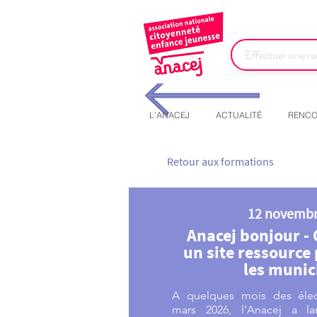
L'ANACEJ
ACTUALITÉ
RENCO
Retour aux formations
12 novembr
Anacej bonjour - 
un site ressource
les munic
A quelques mois des élec
mars 2026, l’Anacej a lan