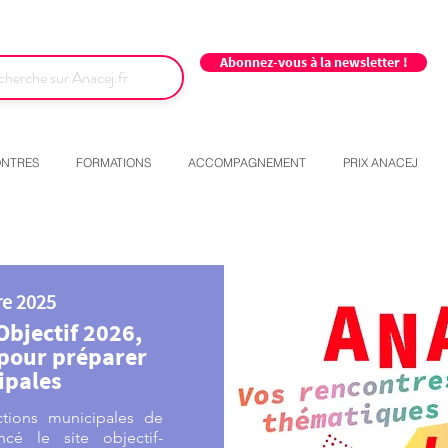
Abonnez-vous à la newsletter !
NTRES
FORMATIONS
ACCOMPAGNEMENT
PRIX ANACEJ
e 2025
Objectif 2026,
 pour préparer
ipales
tions municipales de
cé le site objectif-