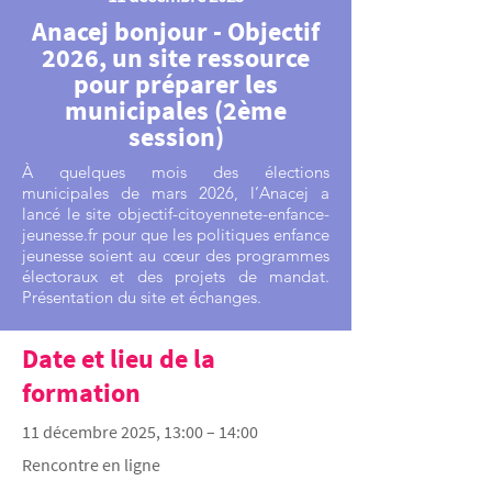
Anacej bonjour - Objectif
2026, un site ressource
pour préparer les
municipales (2ème
session)
À quelques mois des élections
municipales de mars 2026, l’Anacej a
lancé le site objectif-citoyennete-enfance-
jeunesse.fr pour que les politiques enfance
jeunesse soient au cœur des programmes
électoraux et des projets de mandat.
Présentation du site et échanges.
Date et lieu de la
formation
11 décembre 2025, 13:00 – 14:00
Rencontre en ligne