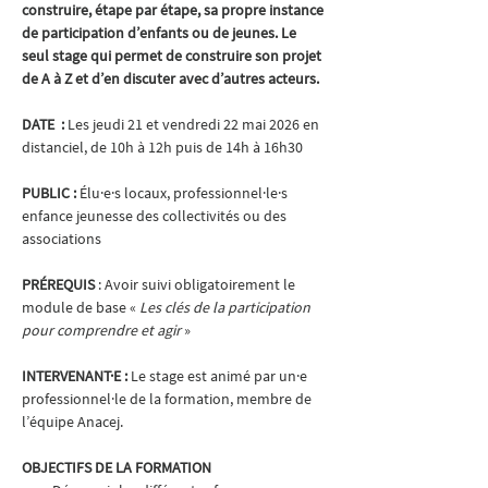
construire, étape par étape, sa propre instance 
de participation d’enfants ou de jeunes. Le 
seul stage qui permet de construire son projet 
de A à Z et d’en discuter avec d’autres acteurs.
DATE  : 
Les jeudi 21 et vendredi 22 mai 2026 en 
distanciel, de 10h à 12h puis de 14h à 16h30
PUBLIC : 
Élu·e·s locaux, professionnel·le·s 
enfance jeunesse des collectivités ou des 
associations
PRÉREQUIS 
: Avoir suivi obligatoirement le 
module de base « 
Les clés de la participation 
pour comprendre et agir 
»
INTERVENANT·E : 
Le stage est animé par un·e 
professionnel·le de la formation, membre de 
l’équipe Anacej.
OBJECTIFS DE LA FORMATION