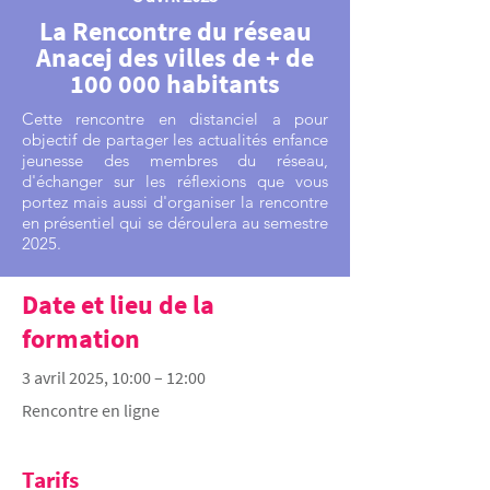
La Rencontre du réseau
Anacej des villes de + de
100 000 habitants
Cette rencontre en distanciel a pour
objectif de partager les actualités enfance
jeunesse des membres du réseau,
d'échanger sur les réflexions que vous
portez mais aussi d'organiser la rencontre
en présentiel qui se déroulera au semestre
2025.
Date et lieu de la
formation
3 avril 2025, 10:00 – 12:00
Rencontre en ligne
Tarifs