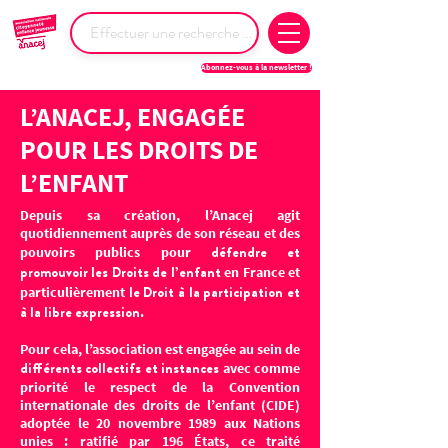
Abonnez-vous à la newsletter !
L’ANACEJ, ENGAGÉE
POUR LES DROITS DE
L’ENFANT
Depuis sa création, l’Anacej agit
quotidiennement auprès de son réseau et des
défendre et
pouvoirs publics pour
promouvoir les Droits de l’enfant
en France et
le Droit à la participation et
particulièrement
à la libre expression
.
Pour cela, l’association est engagée au sein de
différents collectifs et instances
avec comme
priorité le respect de la
Convention
internationale des droits de l’enfant (CIDE)
adoptée le 20 novembre 1989 aux Nations
unies : ratifié par 196 États, ce traité