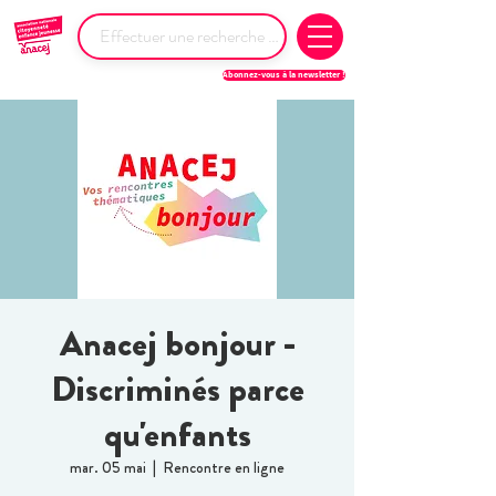
Abonnez-vous à la newsletter !
Anacej bonjour -
Discriminés parce
qu'enfants
mar. 05 mai
  |  
Rencontre en ligne