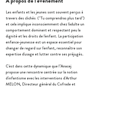
À propos de l'événement
Les enfants et les jeunes sont souvent perçus à 
travers des clichés  ("Tu comprendras plus tard") 
et cela implique inconsciemment chez l'adulte un 
comportement dominant et respectant peu la 
dignité et les droits de l'enfant. La participation 
enfance-jeunesse est un espace essentiel pour 
changer de regard sur l'enfant, reconnaître son 
expertise d'usage et lutter contre ses préjugés. 
C'est dans cette dynamique que l''Anacej 
propose une rencontre centrée sur la notion 
d'infantisme avec les interventions d'Arthur 
MELON, Directeur général du Cofrade et 
d'Arsène BIESSY, Président du Cafézoide. 
Ce qui nous engage
Droits de l'Enfant