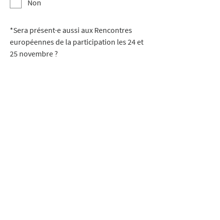
Non
*
Sera présent·e aussi aux Rencontres
européennes de la participation les 24 et
25 novembre ?
Oui
Non
Souhaitez-vous partager une information
avec nous ?
OK