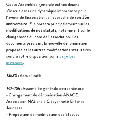
Cette Assemblée générale extraordinaire 
s’inscrit dans une dynamique importante pour 
l’avenir de l'association, à l’approche de son 
35e 
anniversaire
. Elle portera principalement sur les 
modifications de nos statuts
, notamment sur le 
changement du nom de l’association.
Les 
documents précisant la nouvelle dénomination 
proposée et les autres modifications statutaires 
sont  à votre disposition sur la 
page Les 
instances
.
13h30 
: 
Accueil café
14h-15h
 :
 Assemblée générale extraordinaire :
- Changement de dénomination ANACEJ : 
A
ssociation 
NA
tionale 
C
itoyenneté 
E
nfance 
J
eunesse
- Proposition de modification des Statuts
Afficher plus