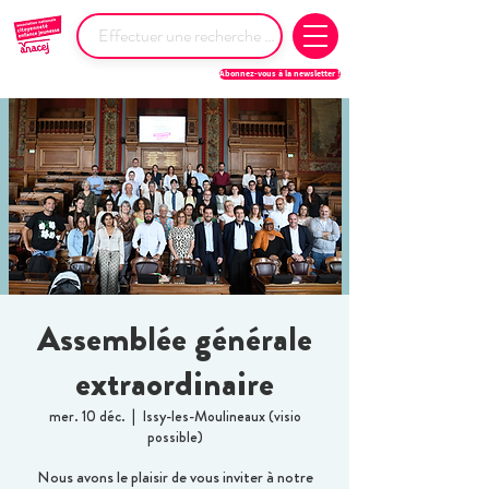
Abonnez-vous à la newsletter !
Assemblée générale
extraordinaire
mer. 10 déc.
  |  
Issy-les-Moulineaux (visio
possible)
Nous avons le plaisir de vous inviter à notre