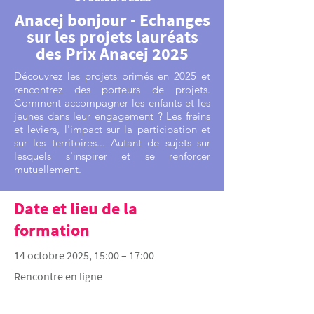
Anacej bonjour - Echanges
sur les projets lauréats
des Prix Anacej 2025
Découvrez les projets primés en 2025 et
rencontrez des porteurs de projets.
Comment accompagner les enfants et les
jeunes dans leur engagement ? Les freins
et leviers, l'impact sur la participation et
sur les territoires... Autant de sujets sur
lesquels s'inspirer et se renforcer
mutuellement.
Date et lieu de la
formation
14 octobre 2025, 15:00 – 17:00
Rencontre en ligne