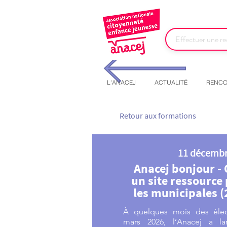
L'ANACEJ
ACTUALITÉ
RENCO
Retour aux formations
11 décembr
Anacej bonjour - 
un site ressource
les municipales 
À quelques mois des élec
mars 2026, l’Anacej a lan