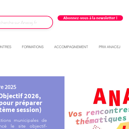
Abonnez-vous à la newsletter !
NTRES
FORMATIONS
ACCOMPAGNEMENT
PRIX ANACEJ
e 2025
Objectif 2026,
 pour préparer
(2ème session)
tions municipales de
cé le site objectif-