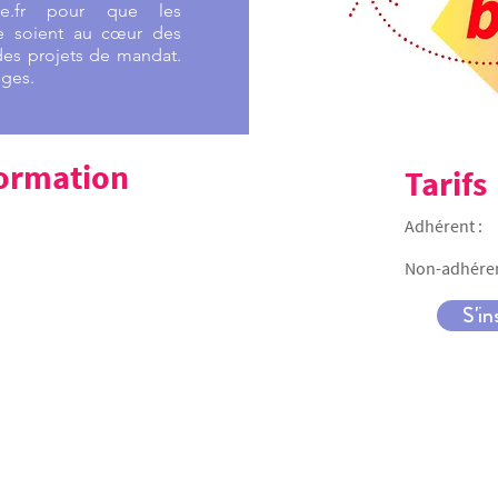
esse.fr pour que les
se soient au cœur des
es projets de mandat.
nges.
 formation
Tarifs
Adhérent :
Non-adhéren
S'in