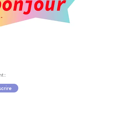
t :
scrire