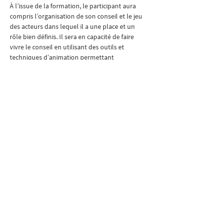
À l’issue de la formation, le participant aura 
compris l’organisation de son conseil et le jeu 
des acteurs dans lequel il a une place et un 
rôle bien définis. Il sera en capacité de faire 
vivre le conseil en utilisant des outils et 
techniques d’animation permettant 
l’expression de la parole des enfants et des 
jeunes.
MOYENS PÉDAGOGIQUES
Temps d’apports théoriques suivis de 
questions-réponses
Travaux d’application individuels ou en 
sous-groupes
Retours d’expérience et échanges entre 
participants
Envoi du support de présentation à 
l’issue de la formation
Envoi ou renvoi vers d’autres ressources 
pédagogiques et documentaires
MODALITÉS D’ÉVALUATION
En amont de la formation, un questionnaire 