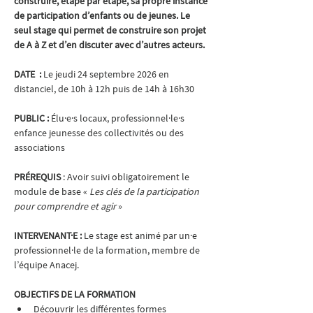
construire, étape par étape, sa propre instance 
de participation d’enfants ou de jeunes. Le 
seul stage qui permet de construire son projet 
de A à Z et d’en discuter avec d’autres acteurs.
DATE  : 
Le jeudi 24 septembre 2026 en 
distanciel, de 10h à 12h puis de 14h à 16h30
PUBLIC : 
Élu·e·s locaux, professionnel·le·s 
enfance jeunesse des collectivités ou des 
associations
PRÉREQUIS 
: Avoir suivi obligatoirement le 
module de base « 
Les clés de la participation 
pour comprendre et agir 
»
INTERVENANT·E : 
Le stage est animé par un·e 
professionnel·le de la formation, membre de 
l’équipe Anacej.
OBJECTIFS DE LA FORMATION
Découvrir les différentes formes 