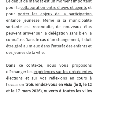
Le début de mandat est un moment important 
pour la 
collaboration entre élu·e·s et agents
 et 
pour 
porter les enjeux de la participation 
enfance jeunesse
. Même si la municipalité 
sortante est reconduite, de nouveaux élus 
peuvent arriver sur la délégation sans bien la 
connaître. Dans le cas d'un changement, il doit 
être géré au mieux dans l'intérêt des enfants et 
des jeunes de la ville.
Dans ce contexte, nous vous proposons 
d'échanger les 
expériences sur les précédentes 
élections et sur vos réflexions en cours
 à 
l'occasion 
trois rendez-vous en visio (le 3, le 12 
et le 17 mars 2026)
, 
ouverts à toutes les villes 
sans critère de taille
. Les participants, élu·e·s et 
professionnel·le·s enfance jeunesse, poseront 
ainsi les bases d'une démarche pour réussir 
cette étape dans leur commune.
Nouveauté 
: pour permettre la participation du 
plus grand nombre, ces 3 sessions sont 