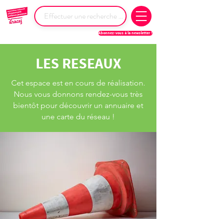
Abonnez-vous à la newsletter !
LES RESEAUX
Cet
espace
est en
cours
de réalisation.
Nous vous donnons rendez-vous très
bientôt pour découvrir un annuaire et
une carte du réseau !