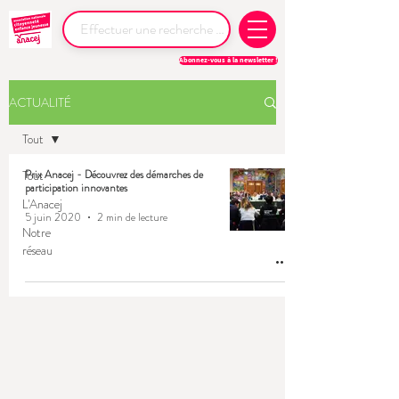
Abonnez-vous à la newsletter !
ACTUALITÉ
Tout
Tout
Prix Anacej - Découvrez des démarches de
participation innovantes
L'Anacej
5 juin 2020
2 min de lecture
Notre
réseau