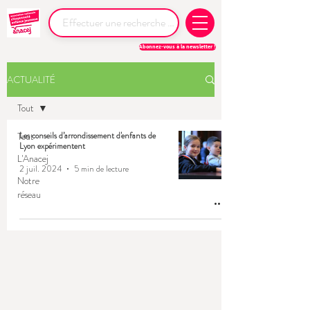
Abonnez-vous à la newsletter !
ACTUALITÉ
Tout
Tout
Les conseils d’arrondissement d'enfants de
Lyon expérimentent
L'Anacej
2 juil. 2024
5 min de lecture
Notre
réseau