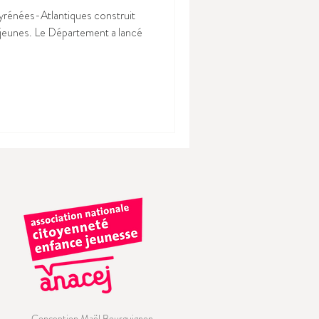
yrénées-Atlantiques construit
s jeunes. Le Département a lancé
Conception Maël Bourguignon