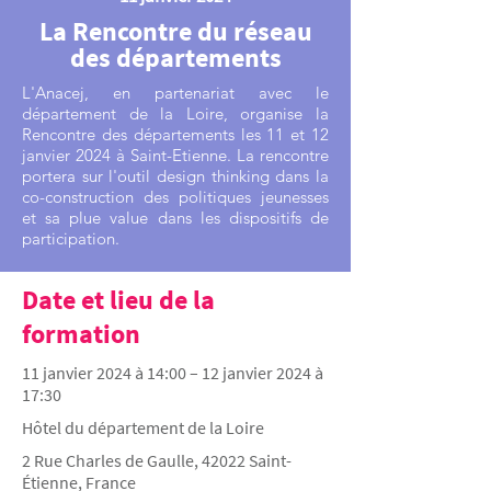
La Rencontre du réseau
des départements
L'Anacej, en partenariat avec le
département de la Loire, organise la
Rencontre des départements les 11 et 12
janvier 2024 à Saint-Etienne. La rencontre
portera sur l'outil design thinking dans la
co-construction des politiques jeunesses
et sa plue value dans les dispositifs de
participation.
Date et lieu de la
formation
11 janvier 2024 à 14:00 – 12 janvier 2024 à
17:30
Hôtel du département de la Loire
2 Rue Charles de Gaulle, 42022 Saint-
Étienne, France