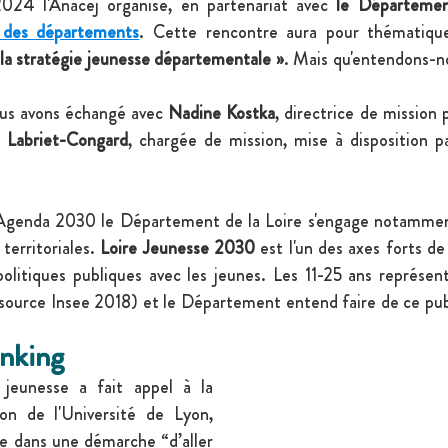
2024 l'Anacej organise, en partenariat avec 
le Départemen
 des départements
. Cette rencontre aura pour thématiqu
la stratégie jeunesse départementale »
. Mais qu'entendons-n
ous avons échangé avec 
Nadine Kostka
, directrice de mission 
e Labriet-Congard
, chargée de mission, mise à disposition pa
Agenda 2030 le Département de la Loire s'engage notamment
territoriales. 
Loire Jeunesse 2030
 est l'un des axes forts de
politiques publiques avec les jeunes. Les 11-25 ans représen
(source Insee 2018) et le Département entend faire de ce pub
inking
jeunesse a fait appel à la 
ion de l'Université de Lyon, 
 dans une démarche “d’aller 