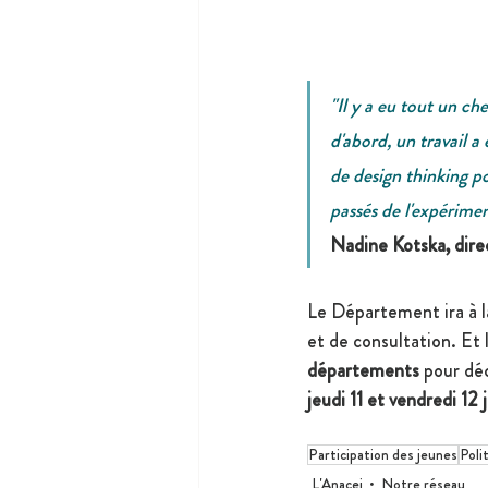
"Il y a eu tout un ch
d'abord, un travail a
de design thinking p
passés de l'expérimen
Nadine Kotska, direc
Le Département ira à la
et de consultation. Et
départements
 pour dé
jeudi 11 et vendredi 12
Participation des jeunes
Poli
L'Anacej
Notre réseau