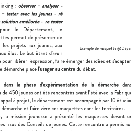
inking : 
observer – analyser -  
– tester avec les jeunes - ré 
solution améliorée -  re tester 
 pour le Département, le 
tes permet de présenter de 
 les projets aux jeunes, aux 
Exemple de maquette @Départ
ux élus. Le but étant d'avoir 
pour libérer l'expression, faire émerger des idées et s'adapter 
te démarche place 
l'usager au centre 
du débat.
 dans la phase d'expérimentation de la démarche 
dans
 de 450 jeunes ont été rencontrés avant l’été avec la Fabrique
n appel à projet, le département est accompagné par 10 étudia
 démarche et faire vivre ces maquettes dans les territoires. 
, la mission jeunesse a présenté les maquettes devant u
es issus des Conseils de jeunes. Cette rencontre a permis a