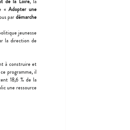
t de la Loire
, la 
e « 
Adopter une 
ous par 
démarche 
politique jeunesse 
r la direction de 
 à construire et 
 ce programme, il 
tent 18,6 % de la 
lic une ressource 