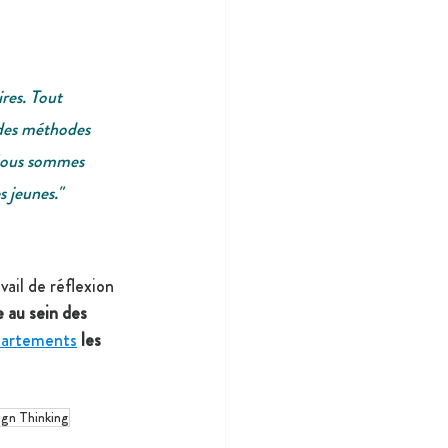
res. Tout 
 des méthodes 
 Nous sommes 
s jeunes."
ail de réflexion 
 au sein des 
partements
les 
gn Thinking