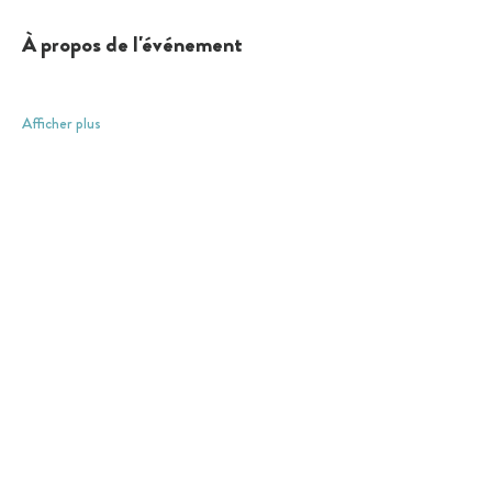
À propos de l'événement
Afficher plus
Ce qui nous engage
Droits de l'Enfant
Le Comité Jeunes et l'IJOM
Nos partenaires
____________________________
Nous contacter
Adhérer maintenant
S'incrire à la newsletter