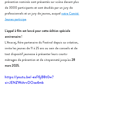
prévention nominés sont présentés sur scène devant plus 
de 3000 participants et sont étudiés par un jury de 
professionnels et un jury de jeunes, auquel 
notre Comité 
Jeunes participe
.
L'appel à film est lancé pour cette édition spéciale 
anniversaire !
L'Anacej, fière partenaire du Festival depuis sa création, 
invite les jeunes de 11 à 25 ans au sein de conseils et de 
tout dispositif jeunesse à 
présenter leurs courts-
métrages de prévention et de citoyenneté jusqu'au
 28 
mars 2025.
https://youtu.be/-exF6jB8t0w?
si=JENZWchrvDOza4mb