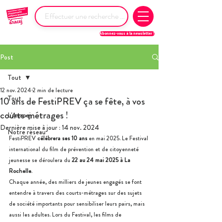
Abonnez-vous à la newsletter !
Post
Tout
12 nov. 2024
2 min de lecture
Tout
10 ans de FestiPREV ça se fête, à vos
courts-métrages !
L'Anacej
Dernière mise à jour :
14 nov. 2024
Notre réseau
FestiPREV 
célébrera ses 10 ans
 en mai 2025. Le Festival 
international du film de prévention et de citoyenneté 
jeunesse se déroulera du 
22 au 24 mai 2025 à La 
Rochelle
.
Chaque année, des milliers de jeunes engagés se font 
entendre à travers des courts-métrages sur des sujets 
de société importants pour sensibiliser leurs pairs, mais 
aussi les adultes. Lors du Festival, les films de 