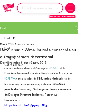
Abonnez-vous à la newsletter !
Post
Tout
16 oct. 2019
1 min de lecture
Tout
Retour sur la 2ème Journée consacrée au
dialogue structuré territorial
L'Anacej
Dernière mise à jour :
6 nov. 2019
Notre réseau
Jeudi 3 octobre dernier, l'Anacej, le 
CNAJEP
 et la 
Direction Jeunesse Éducation Populaire Vie Associative 
(
DJEPVA
) du ministère de l’Éducation Nationale et de 
la Jeunesse, ont organisé conjointement
 une 2ème 
journée d’information, d’échanges et de mise en œuvre 
du Dialogue Structuré Territorial
. Retour sur 
l'évènement... 
https://youtu.be/Jj1pyeqdD0g