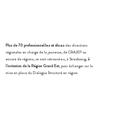
Plus de 70 professionnel.le.s et élu.e.s
 des directions 
régionales en charge de la jeunesse, de CRAJEP ou 
encore de régions, se sont retrouvé.e.s, à Strasbourg, 
à 
l'invitation de la Région Grand Est
, pour échanger sur la 
mise en place du Dialogue Structuré en région.