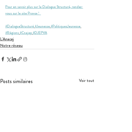
Pour en savoir plus sur le Dialogue Structuré, rendez-
vous sur le site Provox !  
#DialogueStructuré
#Jeunesse
#PolitiquesJeunesse
#Régions
#Cnajep
#DJEPVA
L'Anacej
Notre réseau
Posts similaires
Voir tout