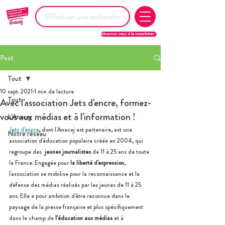
Abonnez-vous à la newsletter !
Post
Tout
10 sept. 2021
1 min de lecture
Tout
Avec l'association Jets d'encre, formez-
vous aux médias et à l'information !
L'Anacej
Jets d'encre
,
 dont l'Anacej est partenaire, est une 
Notre réseau
association d'éducation populaire créée en 2004, qui 
regroupe des  
jeunes journalistes 
de 11 à 25 ans de toute 
la France. Engagée pour 
la liberté d'expression
, 
l'association se mobilise pour
la reconnaissance et la 
défense des médias réalisés par les jeunes de 11 à 25 
ans. Elle a pour ambition d'être reconnue dans le 
paysage de la presse française et plus spécifiquement 
dans le champ de 
l’éducation aux médias
 et à 