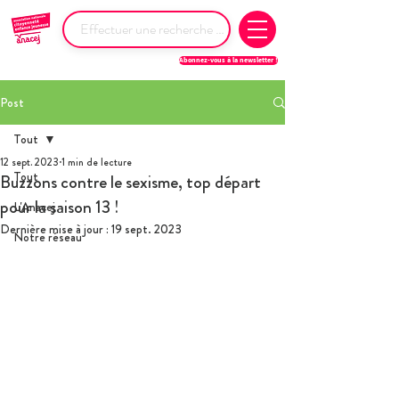
Abonnez-vous à la newsletter !
Post
Tout
12 sept. 2023
1 min de lecture
Tout
Buzzons contre le sexisme, top départ
pour la saison 13 !
L'Anacej
Dernière mise à jour :
19 sept. 2023
Notre réseau