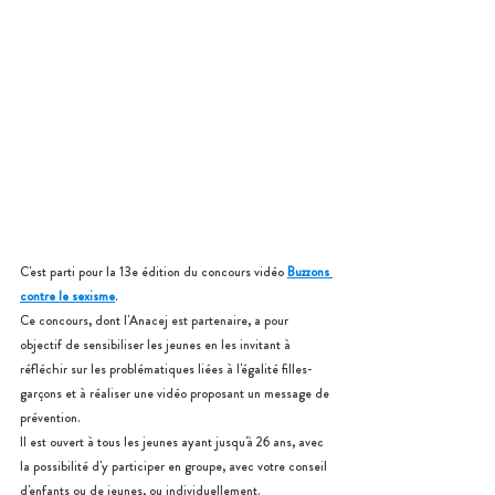
C'est parti pour la 13e édition du concours vidéo 
Buzzons 
contre le sexisme
.
Ce concours, dont l'Anacej est partenaire, a pour 
objectif de sensibiliser les jeunes en les invitant à 
réfléchir sur les problématiques liées à l'égalité filles-
garçons et à réaliser une vidéo proposant un message de 
prévention.
Il est ouvert à tous les jeunes ayant jusqu'à 26 ans, avec 
la possibilité d'y participer en groupe, avec votre conseil 
d'enfants ou de jeunes, ou individuellement.