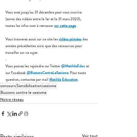
Vous avez jusqu’au 31 décembre pour vous inscrire 
(envoi des vidéos entre le 1er et le 31 mars 2023),
toutes les infos sont à retrouver 
sur cette page
.
Vous trouverez aussi sur ce site les 
vidéos primées
 des 
années précédentes ainsi que des ressources pour 
travailler sur ce sujet.
.
Vous pouvez les rejoindre sur Twitter 
@MatildaEduc
 et 
sur Facebook 
@BuzzonsContreLeSexisme
. 
Pour toute 
question, contactez par mail 
Matilda Education
.
concours
Sensibilisation
sexisme
Buzzons contre le sexisme
Notre réseau
Posts similaires
Voir tout