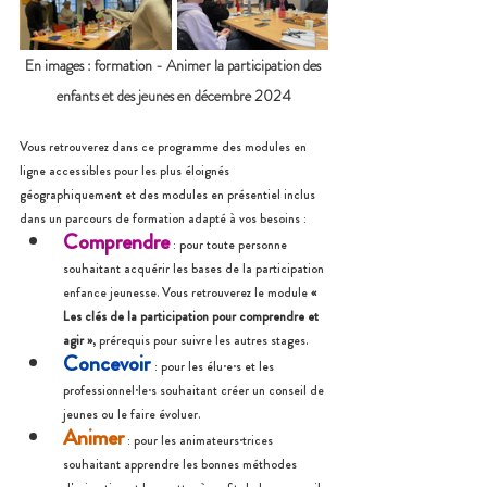
En images : formation - Animer la participation des 
enfants et des jeunes en décembre 2024
Vous retrouverez dans ce programme des modules en 
ligne accessibles pour les plus éloignés 
géographiquement et des modules en présentiel inclus 
dans un parcours de formation adapté à vos besoins :
Comprendre
 : pour toute personne 
souhaitant acquérir les bases de la participation 
enfance jeunesse. Vous retrouverez le module 
« 
Les clés de la participation pour comprendre et 
agir »
, prérequis pour suivre les autres stages.
Concevoir 
: pour les élu·e·s et les 
professionnel·le·s souhaitant créer un conseil de 
jeunes ou le faire évoluer.
Animer
 : pour les animateurs·trices 
souhaitant apprendre les bonnes méthodes 