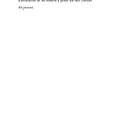
d'animation et les mettre à profit de leur conseil 
de jeunes.