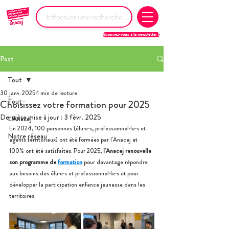
Abonnez-vous à la newsletter !
Post
Tout
30 janv. 2025
1 min de lecture
Tout
Choisissez votre formation pour 2025
Dernière mise à jour :
3 févr. 2025
L'Anacej
En 2024, 100 personnes (élu·e·s, professionnel·le·s et 
Notre réseau
agents territoriaux) ont été formées par l'Anacej et 
100% ont été satisfaites. Pour 2025, 
l'Anacej renouvelle 
son programme de 
formation
 pour davantage répondre 
aux besoins
 des élu·e·s et professionnel·le·s
 et pour 
développer la participation enfance jeunesse dans les 
territoires. 