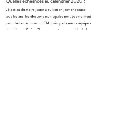
Quelles échéances au calendrier 2020 ?
L'élection du maire junior a eu lieu en janvier comme 
tous les ans. les élections municipales n'ont pas vraiment 
perturbé les réunions du CMJ puisque la même équipe a 
été réélue et Karine Chevassu, reste responsable de la 
jeunesse, mais devient adjointe. Néanmoins, les projets 
en cours ont été suspendus pendant la crise sanitaire, 
mais l'idée d'un montage photos et d'une vidéo a été 
proposée par la maire junior, et a ensuite été réalisée 
par les jeunes, en autonomie.
Un 4ème arbre à livres devrait être implanté dans un 
jardin public. 
La Bande Dessinée sur la sécurité à la 
sortie des écoles était prête à être affichée, une 
"semaine verte" organisée par la commune devait se 
tenir en juin, elle a été annulée. Cependant, 2 réunions 
sont prévues pour le 
24 juin et le 1er juillet 2020. 
Quels outils de communication propres au 
conseil ?