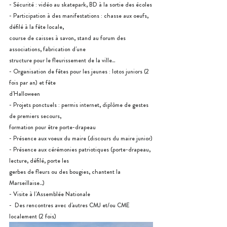
- Sécurité : vidéo au skatepark, BD à la sortie des écoles
- Participation à des manifestations : chasse aux oeufs, 
défilé à la fête locale,
course de caisses à savon, stand au forum des 
associations, fabrication d'une
structure pour le fleurissement de la ville...
- Organisation de fêtes pour les jeunes : lotos juniors (2 
fois par an) et fête
d'Halloween
- Projets ponctuels : permis internet, diplôme de gestes 
de premiers secours,
formation pour être porte-drapeau
- Présence aux voeux du maire (discours du maire junior)
- Présence aux cérémonies patriotiques (porte-drapeau, 
lecture, défilé, porte les
gerbes de fleurs ou des bougies, chantent la 
Marseillaise...)
- Visite à l'Assemblée Nationale
-  
Des rencontres avec d'autres CMJ et/ou CME 
localement (2 fois)