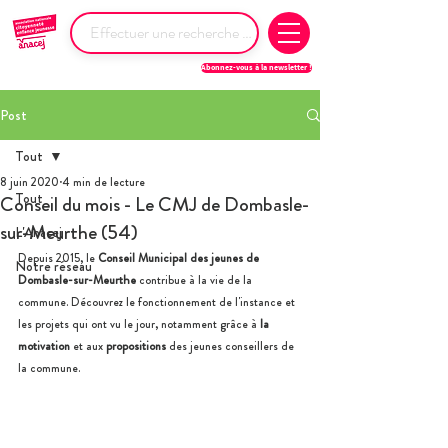
Abonnez-vous à la newsletter !
Post
Tout
8 juin 2020
4 min de lecture
Tout
Conseil du mois - Le CMJ de Dombasle-
sur-Meurthe (54)
L'Anacej
Depuis 2015, le 
Conseil Municipal des jeunes de 
Notre réseau
Dombasle-sur-Meurthe
 contribue à la vie de la 
commune. Découvrez le fonctionnement de l'instance et 
les projets qui ont vu le jour, notamment grâce à
 la 
motivation
 et aux
 propositions 
des jeunes conseillers de 
la commune.